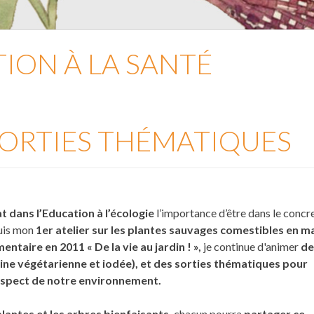
ION À LA SANTÉ
 SORTIES THÉMATIQUES
t dans l’Education à l’écologie
l’importance d’être dans le concre
is mon
1er atelier sur les plantes sauvages comestibles en m
ntaire en 2011 « De la vie au jardin ! »,
j
e continue d'animer
de
sine végétarienne et iodée), et des sorties thématiques pour
respect de notre environnement.
plantes et les arbres bienfaisants,
chacun pourra
partager ce