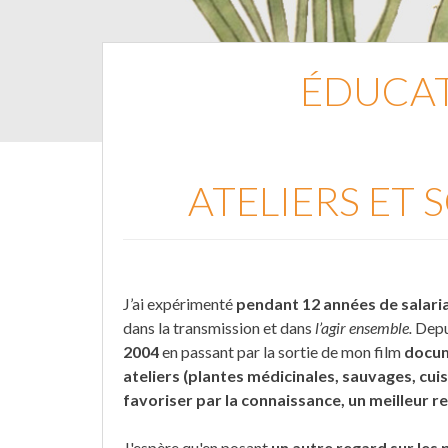
ÉDUCAT
ATELIERS ET
J’ai expérimenté
pendant 12 années de salaria
dans la transmission et dans
l’agir ensemble.
Depu
2004
en passant par la sortie de mon film
docume
ateliers (plantes médicinales, sauvages, cui
favoriser par la connaissance, un meilleur 
J'espère qu'en posant
un autre regard sur les 